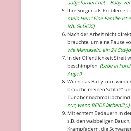
aufgefordert hat – Baby-Ver
Ihre Sorgen als Probleme bet
mein Herr! Eine Familie ist 
ich, GLÜCK!)
Nach der Arbeit nicht dire
brauchte, um eine Pause vo
wie Mamasein, ein 24 Std-Job
In der Öffentlichkeit Strei
beschimpfen.
(Lebe in Furc
Auge!)
Wenn das Baby zum wiederh
brauche meinen Schlaf!“ un
Tür aber nochmal lächeln
nur, wenn BEIDE lachen!!! ;))
Mit echtem Bedauern in der
z.B. den wabbeligen Bauch, 
Krampfadern, die Schwange