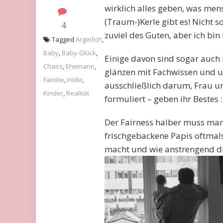
wirklich alles geben, was me
(Traum-)Kerle gibt es! Nicht so
4
zuviel des Guten, aber ich bi
Tagged
Ärgerlich
,
Baby
,
Baby-Glück
,
Einige davon sind sogar auch
Chaos
,
Ehemann
,
glänzen mit Fachwissen und u
Familie
,
Hölle
,
ausschließlich darum, Frau un
Kinder
,
Realität
formuliert – geben ihr Bestes 
Der Fairness halber muss man 
frischgebackene Papis oftmal
macht und wie anstrengend die