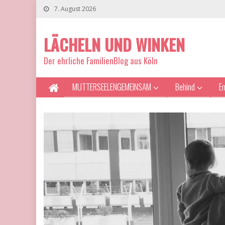
7. August 2026
LÄCHELN UND WINKEN
Der ehrliche FamilienBlog aus Köln
MUTTERSEELENGEMEINSAM
Behind
E