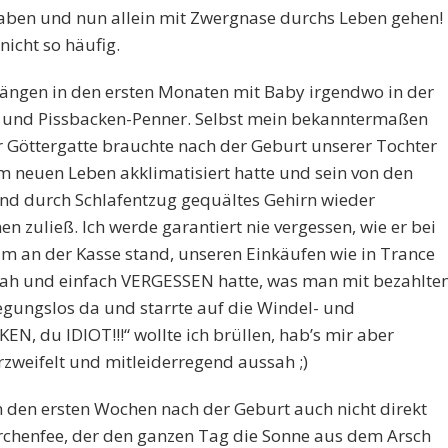
haben und nun allein mit Zwergnase durchs Leben gehen!
nicht so häufig.
hängen in den ersten Monaten mit Baby irgendwo in der
a und Pissbacken-Penner. Selbst mein bekanntermaßen
ier Göttergatte brauchte nach der Geburt unserer Tochter
inem neuen Leben akklimatisiert hatte und sein von den
nd durch Schlafentzug gequältes Gehirn wieder
 zuließ. Ich werde garantiert nie vergessen, wie er bei
m an der Kasse stand, unseren Einkäufen wie in Trance
ah und einfach VERGESSEN hatte, was man mit bezahlte
egungslos da und starrte auf die Windel- und
N, du IDIOT!!!“ wollte ich brüllen, hab’s mir aber
verzweifelt und mitleiderregend aussah ;)
 den ersten Wochen nach der Geburt auch nicht direkt
rchenfee, der den ganzen Tag die Sonne aus dem Arsch