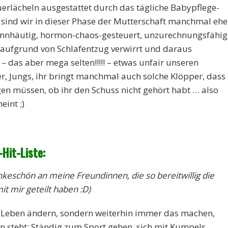
erlächeln ausgestattet durch das tägliche Babypflege-
sind wir in dieser Phase der Mutterschaft manchmal ehe
dünnhäutig, hormon-chaos-gesteuert, unzurechnungsfähig
 aufgrund von Schlafentzug verwirrt und daraus
– das aber mega selten!!!!! – etwas unfair unseren
 Jungs, ihr bringt manchmal auch solche Klöpper, dass
en müssen, ob ihr den Schuss nicht gehört habt … also
eint ;)
Hit-Liste
:
ankeschön an meine Freundinnen, die so bereitwillig die
it mir geteilt haben :D)
 Leben ändern, sondern weiterhin immer das machen,
 steht: Ständig zum Sport gehen, sich mit Kumpels