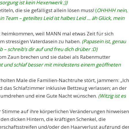
sorgung ist kein Hexenwerk ;))
iteln, die sie gefälligst allein lösen muss!
(
OHHHH nein,
ein Team – geteiltes Leid ist halbes Leid … äh Glück, mein
kt heimkommen, weil MANN mal etwas Zeit für sich
m stressigen Vaterdasein zu haben.
(Papasein ist, genau
 – schreib’s dir auf und freu dich drüber :D)
t vom Zaun brechen und sie dabei als Rabenmutter
ht und schlaf besser mit mindestens einem geöffneten
olten Male die Familien-Nachtruhe stört, jammern: „Ich
d das Schlafzimmer inklusive Bettzeug verlassen; an der
d umdrehen und eine Gute Nacht wünschen.
(Witzig ist es
 Stimme auf ihre körperlichen Veränderungen hinweisen
den dicken Hintern, die kräftigen Schenkel, die
rschaftsstreifen und/oder den Haarverlust aufgrund de