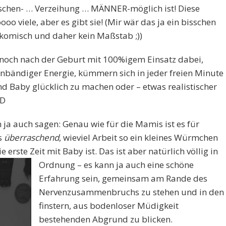
nschen- … Verzeihung … MÄNNER-möglich ist! Diese
ooo viele, aber es gibt sie! (Mir wär das ja ein bisschen
n komisch und daher kein Maßstab ;))
 noch nach der Geburt mit 100%igem Einsatz dabei,
nbändiger Energie, kümmern sich in jeder freien Minute
d Baby glücklich zu machen oder – etwas realistischer
:D
ja auch sagen: Genau wie für die Mamis ist es für
s
überraschend
, wieviel Arbeit so ein kleines Würmchen
 erste Zeit mit Ba
by ist. Das ist aber natürlich völlig in
Ordnung – es kann ja auch eine schöne
Erfahrung sein, gemeinsam am Rande des
Nervenzusammenbruchs zu stehen und in den
finstern, aus bodenloser Müdigkeit
bestehenden Abgrund zu blicken.