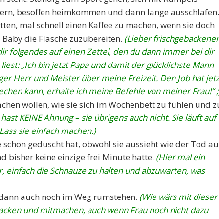
eiern, besoffen heimkommen und dann lange ausschlafen.
itten, mal schnell einen Kaffee zu machen, wenn sie doch
m Baby die Flasche zuzubereiten.
(Lieber frischgebackener
 dir folgendes auf einen Zettel, den du dann immer bei dir
liest: „Ich bin jetzt Papa und damit der glücklichste Mann
nger Herr und Meister über meine Freizeit. Den Job hat jetz
echen kann, erhalte ich meine Befehle von meiner Frau!“ ;
achen wollen, wie sie sich im Wochenbett zu fühlen und z
 hast KEINE Ahnung – sie übrigens auch nicht. Sie läuft auf
. Lass sie einfach machen.)
e schon geduscht hat, obwohl sie aussieht wie der Tod au
 bisher keine einzige frei Minute hatte.
(Hier mal ein
r, einfach die Schnauze zu halten und abzuwarten, was
 dann auch noch im Weg rumstehen.
(Wie wärs mit dieser
npacken und mitmachen, auch wenn Frau noch nicht dazu