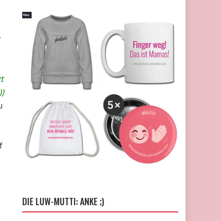
t
))
u
f
DIE LUW-MUTTI: ANKE ;)