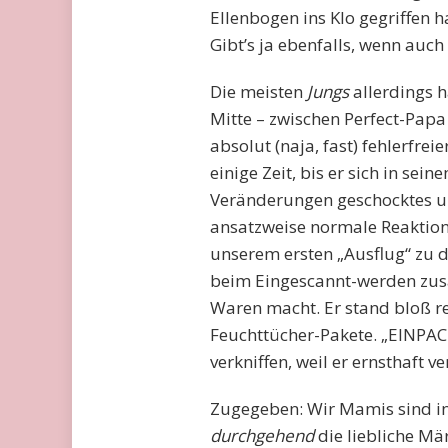
Ellenbogen ins Klo gegriffen 
Gibt’s ja ebenfalls, wenn auch 
Die meisten
Jungs
allerdings 
Mitte – zwischen Perfect-Pap
absolut (naja, fast) fehlerfre
einige Zeit, bis er sich in se
Veränderungen geschocktes u
ansatzweise normale Reaktionen
unserem ersten „Ausflug“ zu d
beim Eingescannt-werden zus
Waren macht. Er stand bloß r
Feuchttücher-Pakete. „EINPACKE
verkniffen, weil er ernsthaft 
Zugegeben: Wir Mamis sind in
durchgehend
die liebliche Mä