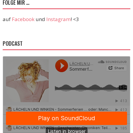
FOLGE MIR …
auf
Facebook
und
Instagram
! <3
PODCAST