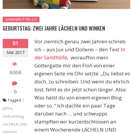
RABENMUTTER 2.0
GEBURTSTAG: ZWEI JAHRE LÄCHELN UND WINKEN
Vor ziemlich genau zwei Jahren schrieb
01
ich – aus Jux und Dollerei – den Text
In
Mai 2017
der Sandhölle
, woraufhin mein
Göttergatte mir den Floh von einer
6068
eigenen Seite ins Ohr setzte: „Du liebst es
doch, zu schreiben. Und wenn du ehrlich
bist, fehlt es dir jetzt schon länger. Also:
6
Was hälst du von einem eigenen Blog
Tagged
2
oder so .“ Ich dachte ein paar Tage
Jahre
,
darüber nach … und schwupps
Geburtstag
,
stampften wir kurzentschlossen an
LÄCHELN UND
einem Wochenende LÄCHELN UND
WINKEN