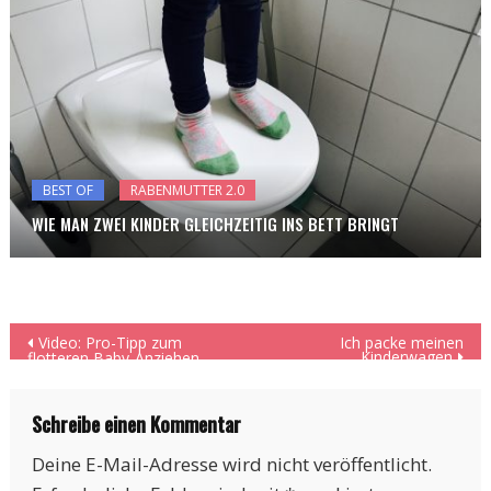
BEST OF
RABENMUTTER 2.0
WIE MAN ZWEI KINDER GLEICHZEITIG INS BETT BRINGT
Beitragsnavigation
Video: Pro-Tipp zum
Ich packe meinen
Kinderwagen
flotteren Baby-Anziehen
Schreibe einen Kommentar
Deine E-Mail-Adresse wird nicht veröffentlicht.