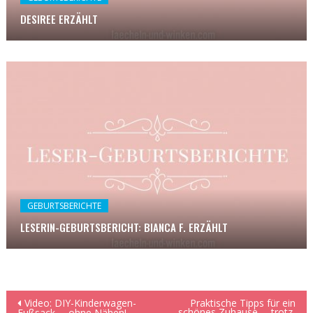
DESIREE ERZÄHLT
GEBURTSBERICHTE
LESERIN-GEBURTSBERICHT: BIANCA F. ERZÄHLT
Beitragsnavigation
Video: DIY-Kinderwagen-
Praktische Tipps für ein
schönes Zuhause … trotz,
Fußsack … ohne Nähen!