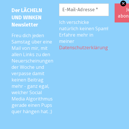
Der LÄCHELN
UND WINKEN
Ich verschicke
Newsletter
natürlich keinen Spam!
Erfahre mehr in
Freu dich jeden
meiner
Samstag über eine
Datenschutzerklärung
.
Mail von mir, mit
allen Links zu den
Neuerscheinungen
der Woche und
INTERVIEWS
TIPPS & TRICKS
verpasse damit
KINDER VOR MOBBING SCHÜTZEN: WIE MACHEN WIR UNSERE
keinen Beitrag
KINDER STARK?
mehr - ganz egal,
welcher Social
Media Algorithmus
gerade einen Pups
Beitragsnavigation
quer hängen hat. ;)
Roxanna erzählt
Leser-Geburtsbericht: Elly
erzählt