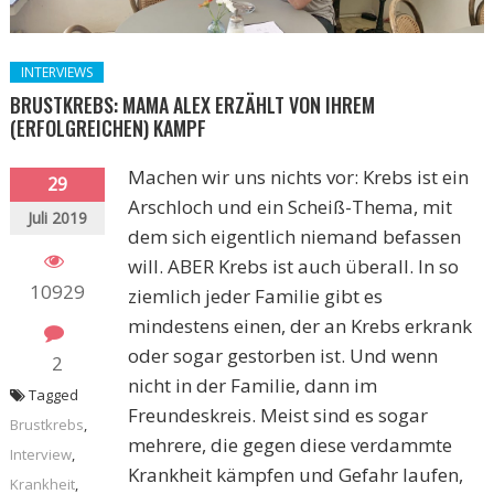
INTERVIEWS
BRUSTKREBS: MAMA ALEX ERZÄHLT VON IHREM
(ERFOLGREICHEN) KAMPF
Machen wir uns nichts vor: Krebs ist ein
29
Arschloch und ein Scheiß-Thema, mit
Juli 2019
dem sich eigentlich niemand befassen
will. ABER Krebs ist auch überall. In so
10929
ziemlich jeder Familie gibt es
mindestens einen, der an Krebs erkrank
oder sogar gestorben ist. Und wenn
2
nicht in der Familie, dann im
Tagged
Freundeskreis. Meist sind es sogar
Brustkrebs
,
mehrere, die gegen diese verdammte
Interview
,
Krankheit kämpfen und Gefahr laufen,
Krankheit
,