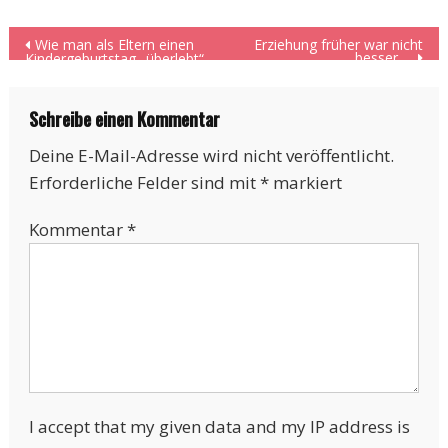
Beitragsnavigation
Wie man als Eltern einen
Erziehung früher war nicht
besser …
Kindergeburtstag „überlebt“
Schreibe einen Kommentar
Deine E-Mail-Adresse wird nicht veröffentlicht.
Erforderliche Felder sind mit
*
markiert
Kommentar
*
I accept that my given data and my IP address is