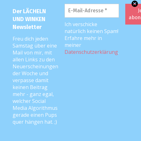
Der LÄCHELN
Ich leide seit 13 Jahren an einer
UND WINKEN
Essstörung. Während der
Ich verschicke
Newsletter
Schwangerschaft habe ich 34 kg
natürlich keinen Spam!
zugenommen, während der
Erfahre mehr in
Freu dich jeden
meiner
Samstag über eine
Schwangerschaft haben mich die
Datenschutzerklärung
.
Mail von mir, mit
zusätzlichen Kilos aber überhaupt nicht
allen Links zu den
gestört, da mir es am wichtigsten war,
Neuerscheinungen
dass es meinem Kind gut geht.
der Woche und
verpasse damit
Während der Geburt habe ich 24 kg
keinen Beitrag
mehr - ganz egal,
verloren, da der größte Teil Wasser war.
welcher Social
Von den restlichen 10 kg habe ich jetzt 3
Media Algorithmus
Jahre nach der Geburt noch 3 kg übrig,
gerade einen Pups
an welche ich mich sehr gewöhnen
quer hängen hat. ;)
musste – mittlerweile jedoch bin ich
unheimlich froh, 3 kg auf Reserve zu