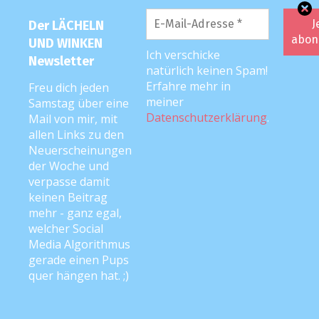
Anmelden
Der LÄCHELN
Eintrags-Feed
UND WINKEN
Ich verschicke
Kommentar-Feed
Newsletter
natürlich keinen Spam!
WordPress.org
Erfahre mehr in
Freu dich jeden
meiner
Samstag über eine
Datenschutzerklärung
.
Mail von mir, mit
allen Links zu den
Archiv
Neuerscheinungen
der Woche und
Archiv
verpasse damit
keinen Beitrag
mehr - ganz egal,
welcher Social
Media Algorithmus
gerade einen Pups
quer hängen hat. ;)