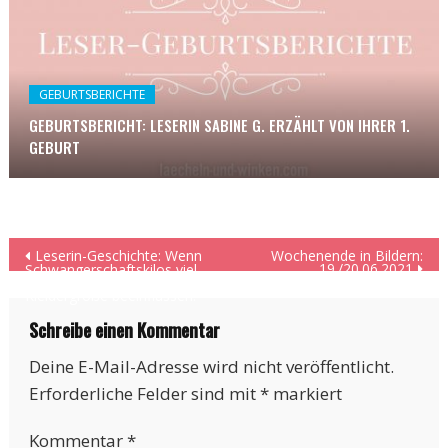
GEBURTSBERICHTE
GEBURTSBERICHT: LESERIN SABINE G. ERZÄHLT VON IHRER 1.
GEBURT
Beitragsnavigation
Leserin-Geschichte: Wenn
Wochenende in Bildern:
19./20.06.2021
Schwangerschaftskilos viel
mehr als nur die
Kleidergröße beeinflussen.
Schreibe einen Kommentar
Deine E-Mail-Adresse wird nicht veröffentlicht.
Erforderliche Felder sind mit
*
markiert
Kommentar
*