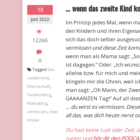
… wenn das zweite Kind k
13
Juni 2022
Im Prinzip jedes Mal, wenn ma
den Kindern und ihren Eigena
sich das doch selber ausgesu
12266
vermissen und diese Zeit kommt
wenn man als Mama sagt: „So l
0
ist dagegen.“ Oder: „Ich wünsc
Tagged
das
alleine bzw. für mich und mei
zweite kind
,
klingeln mir die Ohren, weil 
Elternschaft
,
man sagt: „Oh Mann, der Zwer
Familienblog
,
GAAAANZEN Tag!“ Auf all dies
Mamablog
,
… du wirst es vermissen. Diese 
vermissen
,
zwei
all das, was dich heute nervt o
Kinder
Du hast keine Lust oder Zeit, 
runter und
hör dir den PODCA