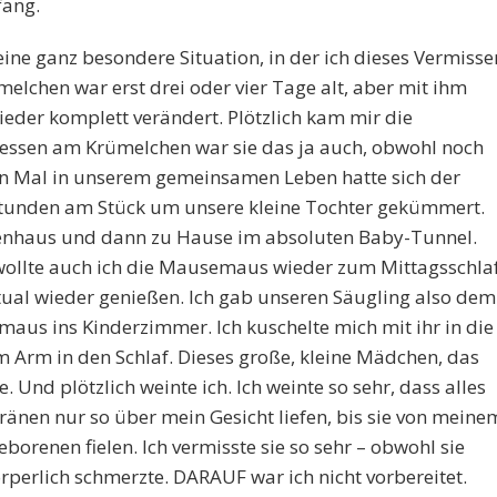
fang.
eine ganz besondere Situation, in der ich dieses Vermisse
ümelchen war erst drei oder vier Tage alt, aber mit ihm
ieder komplett verändert. Plötzlich kam mir die
ssen am Krümelchen war sie das ja auch, obwohl noch
ten Mal in unserem gemeinsamen Leben hatte sich der
tunden am Stück um unsere kleine Tochter gekümmert.
kenhaus und dann zu Hause im absoluten Baby-Tunnel.
wollte auch ich die Mausemaus wieder zum Mittagsschla
itual wieder genießen. Ich gab unseren Säugling also dem
aus ins Kinderzimmer. Ich kuschelte mich mit ihr in die
m Arm in den Schlaf. Dieses große, kleine Mädchen, das
 Und plötzlich weinte ich. Ich weinte so sehr, dass alles
ränen nur so über mein Gesicht liefen, bis sie von meine
borenen fielen. Ich vermisste sie so sehr – obwohl sie
rperlich schmerzte. DARAUF war ich nicht vorbereitet.