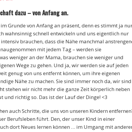
schaft dazu – von Anfang an.
 im Grunde von Anfang an präsent, denn es stimmt ja nu
ich wahnsinnig schnell entwickeln und uns eigentlich nur
o intensiv brauchen, dass die Nähe manchmal anstrenge
 genaugenommen mit jedem Tag – werden sie
twas weniger an der Mama, brauchen sie weniger und
e eigenen Wege zu gehen. Und ja, wir werden sie auf jeden
 weit genug von uns entfernt können, um ihre eigenen
dige Nähe zu machen. Sie sind immer noch da, wir sind
ht stehen wir nicht mehr die ganze Zeit körperlich neben
t und richtig so. Das ist der Lauf der Dinge! <3
en auch Schritte, die uns von unseren Kindern entfernen
er Berufsleben führt. Den, der unser Kind in einer
 auch dort Neues lernen können … im Umgang mit andere