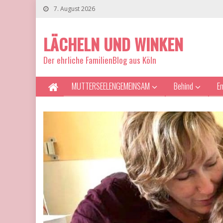
7. August 2026
LÄCHELN UND WINKEN
Der ehrliche FamilienBlog aus Köln
MUTTERSEELENGEMEINSAM
Behind
E