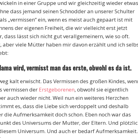
wickeln in einer Gruppe und wir gleichzeitig wieder etwa
 ohne dass jemand seinen Schnodder an unserer Schulter
als „vermissen“ ein, wenn es meist auch gepaart ist mit
ns der eigenen Freiheit, die wir vielleicht erst jetzt
r, dass lässt sich nicht gut verallgemeinern, wie so oft.
t, aber viele Mütter haben mir davon erzählt und ich selb
ebt:
ma wird, vermisst man das erste, obwohl es da ist.
weg kalt erwischt. Das Vermissen des großen Kindes, wen
s vermissen der
Erstgeborenen
, obwohl sie eigentlich
er auch wieder nicht. Weil nun ein weiteres Herzchen
immt es, dass die Liebe sich verdoppelt und deshalb
ber die Aufmerksamkeit doch schon. Eben noch war das
unkt des Universums der Mutter, der Eltern. Und plötzli
in diesem Universum. Und auch er bedarf Aufmerksamkeit.