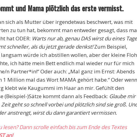
ommt und Mama plötzlich das erste vermisst.
n sich als Mutter über irgendetwas beschwert, was mit
rten zu tun hat, bekommt man entweder gesagt, dass m
cht hat ODER:
Warts nur ab, genau DAS wirst du eines Tag
 schneller, als du jetzt gerade denkst!
Zum Beispiel,
angsam würde ich abstillen wollen, aber der kleine Floh
hte, ich hätte mein Bett endlich mal wieder nur für mich
ne/n Partner*in!“ Oder auch: „Mal ganz im Ernst: Abends
ich 1 Million mal das Wort MAMA gehört habe.“ Oder wen
g klebt wie Kaugummi im Haar an mir. Gefühlt den
e (Beispiel-)Sätze kommt dann als Feedback:
Glaube mir
Zeit geht so schnell vorbei und plötzlich sind sie groß. Un
der anstrengt, wirst du dann garantiert vermissen.
zu lesen? Dann scrolle einfach bis zum Ende des Textes
ST an!