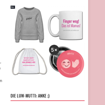
s
,
n
in
DIE LUW-MUTTI: ANKE ;)