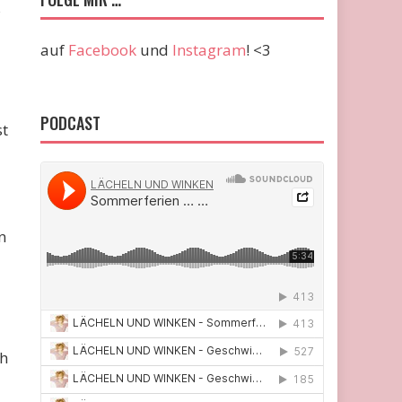
s
auf
Facebook
und
Instagram
! <3
PODCAST
st
n
ch