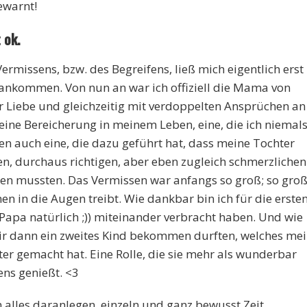
ewarnt!
 ok.
rmissens, bzw. des Begreifens, ließ mich eigentlich erst
 ankommen. Von nun an war ich offiziell die Mama von
r Liebe und gleichzeitig mit verdoppelten Ansprüchen an
 eine Bereicherung in meinem Leben, eine, die ich niemal
n auch eine, die dazu geführt hat, dass meine Tochter
en, durchaus richtigen, aber eben zugleich schmerzlichen
en mussten. Das Vermissen war anfangs so groß; so groß
nen in die Augen treibt. Wie dankbar bin ich für die erste
it Papa natürlich ;)) miteinander verbracht haben. Und wie
wir dann ein zweites Kind bekommen durften, welches me
ter gemacht hat. Eine Rolle, die sie mehr als wunderbar
ns genießt. <3
 alles daranlegen, einzeln und ganz bewusst Zeit