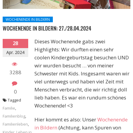
WOCHENENDE IN BILDERN
WOCHENENDE IN BILDERN: 27./28.04.2024
Dieses Wochenende gabs zwei
28
Highlights: Wir durften einen sehr
Apr. 2024
coolen Kindergeburtstag besuchen UND
wir wurden besucht … von meiner
3288
Schwester mit Kids. Insgesamt waren wir
viel unterwegs und haben viel Zeit mit
Menschen verbracht, die wir richtig doll
0
lieb haben. Es war ein rundum schönes
Tagged
Wochenende! <3
Familie
,
Familienblog
,
Hier kommt es also: Unser
Wochenende
Familienleben
,
in Bildern
(Achtung, kann Spuren von
Kinder
,
Leben in