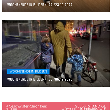
WOCHENENDE IN BILDERN: 22./23.10.2022
WOCHENENDE IN BILDERN
WOCHENENDE IN BILDERN: 05./06.12.2020
Beitragsnavigation
Geschwister-Chroniken:
SELBSTSTÄNDIGE
MÜTTER – INTERVIEW MIT
Teil 55