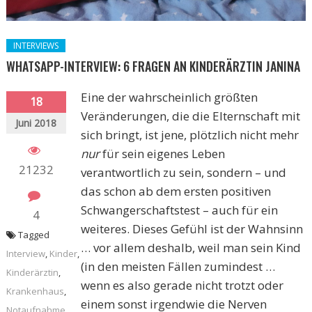
INTERVIEWS
WHATSAPP-INTERVIEW: 6 FRAGEN AN KINDERÄRZTIN JANINA
Eine der wahrscheinlich größten
18
Veränderungen, die die Elternschaft mit
Juni 2018
sich bringt, ist jene, plötzlich nicht mehr
nur
für sein eigenes Leben
21232
verantwortlich zu sein, sondern – und
das schon ab dem ersten positiven
Schwangerschaftstest – auch für ein
4
weiteres. Dieses Gefühl ist der Wahnsinn
Tagged
… vor allem deshalb, weil man sein Kind
Interview
,
Kinder
,
(in den meisten Fällen zumindest …
Kinderärztin
,
wenn es also gerade nicht trotzt oder
Krankenhaus
,
einem sonst irgendwie die Nerven
Notaufnahme
,