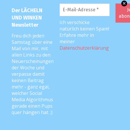
Kind viel hustet, Speichel aus dem Mund
Der LÄCHELN
läuft und es akut keine Luft bekommt,
UND WINKEN
wird das Stückchen wahrscheinlich noch
Ich verschicke
Newsletter
im oberen Rachenraum oder der
natürlich keinen Spam!
Luftröhre stecken. Bei größeren Kindern
Erfahre mehr in
Freu dich jeden
meiner
Samstag über eine
kann man das Heimlich-Manöver
Datenschutzerklärung
.
Mail von mir, mit
anwenden (hinter dem Kind stehen und
allen Links zu den
mit verschränkten Handballen auf den
Neuerscheinungen
Brustkorb drücken. Kann man so
der Woche und
verpasse damit
schlecht beschreiben, am besten
keinen Beitrag
YouTube-Video ansehen ;-)). Bei kleinen
mehr - ganz egal,
Kindern sollte man diese mit dem Bauch
welcher Social
auf die eigenen Oberschenkel legen und
Media Algorithmus
2-3 mal beherzt auf den Rücken klopfen,
gerade einen Pups
quer hängen hat. ;)
dann kommt auch meistens alles wieder
raus. Wenn nicht, natürlich 112 anrufen.