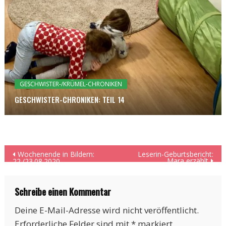
GESCHWISTER-/KRÜMEL-CHRONIKEN
GESCHWISTER-CHRONIKEN: TEIL 14
Beitragsnavigation
Wochenende in Bildern:
Leserin-Geburtsbericht:
Mara erzählt
22./23.08.2020
Schreibe einen Kommentar
Deine E-Mail-Adresse wird nicht veröffentlicht.
Erforderliche Felder sind mit
*
markiert