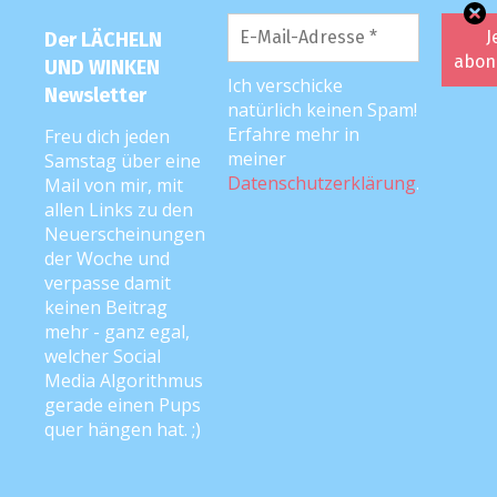
Der LÄCHELN
UND WINKEN
LUW-SHOP
Ich verschicke
Newsletter
natürlich keinen Spam!
Erfahre mehr in
Freu dich jeden
Hier geht’s zum LÄCHELN UND WINKEN-Spreadshirt-
meiner
Samstag über eine
Shop – klick aufs Bild! <3
Datenschutzerklärung
.
Mail von mir, mit
allen Links zu den
Neuerscheinungen
der Woche und
verpasse damit
keinen Beitrag
mehr - ganz egal,
welcher Social
Media Algorithmus
gerade einen Pups
quer hängen hat. ;)