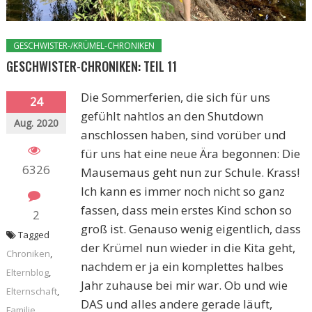
GESCHWISTER-/KRÜMEL-CHRONIKEN
GESCHWISTER-CHRONIKEN: TEIL 11
Die Sommerferien, die sich für uns
24
gefühlt nahtlos an den Shutdown
Aug. 2020
anschlossen haben, sind vorüber und
für uns hat eine neue Ära begonnen: Die
6326
Mausemaus geht nun zur Schule. Krass!
Ich kann es immer noch nicht so ganz
fassen, dass mein erstes Kind schon so
2
groß ist. Genauso wenig eigentlich, dass
Tagged
der Krümel nun wieder in die Kita geht,
Chroniken
,
nachdem er ja ein komplettes halbes
Elternblog
,
Jahr zuhause bei mir war. Ob und wie
Elternschaft
,
DAS und alles andere gerade läuft,
Familie
,