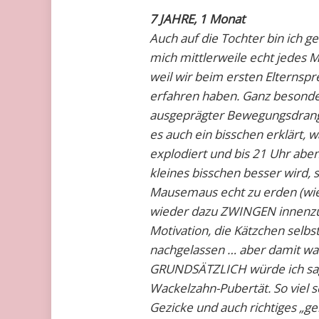
7 JAHRE, 1 Monat
Auch auf die Tochter bin ich ge
mich mittlerweile echt jedes 
weil wir beim ersten Elternspre
erfahren haben. Ganz besonders
ausgeprägter Bewegungsdrang i
es auch ein bisschen erklärt,
explodiert und bis 21 Uhr aben
kleines bisschen besser wird, 
Mausemaus echt zu erden (wie
wieder dazu ZWINGEN innenzuha
Motivation, die Kätzchen selbst
nachgelassen … aber damit war
GRUNDSÄTZLICH würde ich sagen
Wackelzahn-Pubertät. So viel s
Gezicke und auch richtiges „gem