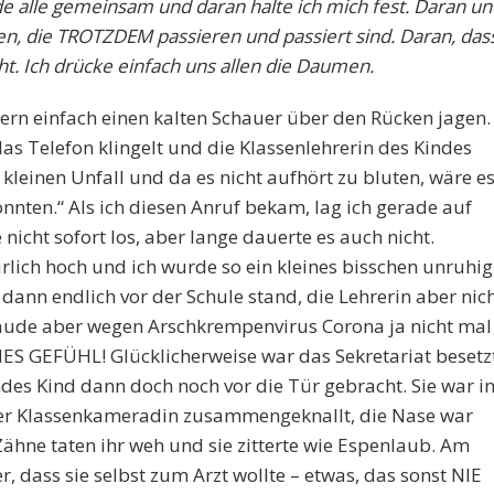
e alle gemeinsam und daran halte ich mich fest. Daran un
en, die TROTZDEM passieren und passiert sind. Daran, das
. Ich drücke einfach uns allen die Daumen.
tern einfach einen kalten Schauer über den Rücken jagen.
as Telefon klingelt und die Klassenlehrerin des Kindes
n kleinen Unfall und da es nicht aufhört zu bluten, wäre e
nnten.“ Als ich diesen Anruf bekam, lag ich gerade auf
nicht sofort los, aber lange dauerte es auch nicht.
lich hoch und ich wurde so ein kleines bisschen unruhig
dann endlich vor der Schule stand, die Lehrerin aber nic
bäude aber wegen Arschkrempenvirus Corona ja nicht mal
ES GEFÜHL! Glücklicherweise war das Sekretariat besetz
des Kind dann doch noch vor die Tür gebracht. Sie war i
ner Klassenkameradin zusammengeknallt, die Nase war
Zähne taten ihr weh und sie zitterte wie Espenlaub. Am
, dass sie selbst zum Arzt wollte – etwas, das sonst NIE