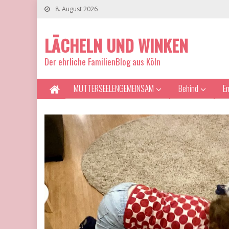
8. August 2026
LÄCHELN UND WINKEN
Der ehrliche FamilienBlog aus Köln
MUTTERSEELENGEMEINSAM
Behind
E