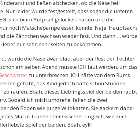
 Kinderarzt und ließen abchecken, ob die Nase heil
. Nur leider wurde festgestellt, dass sogar die unteren
N, sich beim Aufprall gelockert hatten und die
ur noch Matschepampe essen konnte. Naja, Hauptsache
 und die Zähnchen wachsen wieder fest. Und dann … würd
e lieber nur sehr, sehr selten zu bekommen.
nd, wurde die Nase zwar blau, aber der Rest der Tochter
 – schon am selben Abend musste ICH laut werden, um da
Geschwister
zu unterbrechen. ICH hätte von dem Rums
merzen gehabt, das Kind jedoch hatte schon Stunden
“ zu raufen. Boah, dieses Lieblingsspiel der beiden raubt
erv. Sobald ich mich umdrehe, fallen die zwei
über den Boden wie junge Wildkatzen. Sie gackern dabei
 jedes Mal in Tränen oder Geschrei. Logisch, wie auch
lerliebste Spiel der beiden. Boah, ey!!!