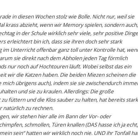
rade in diesen Wochen stolz wie Bolle. Nicht nur, weil sie
Mal krass abzieht, wenn wir Memory spielen, sondern auch,
chtag in der Schule wirklich sehr viele, sehr positive Ding
 erleichtert bin ich, dass sie ihren doch sehr stark
m Unterricht offenbar ganz toll unter Kontrolle hat, wen
 warum sie direkt nach dem Abholen jeden Tag förmlich
ds nur noch auf Hochtouren läuft. Wobei selbst das ein
seit wir die Katzen haben. Die beiden Miezen scheinen die
 mich übrigens auch), indem sie sie zwischendurch imme
lten und sie zu kraulen. Allerdings: Die große
 zu füttern und die Klos sauber zu halten, hat bereits stark
 natürlich zu rechnen.
, wir stehen hier alle im Bann der Vor- oder
chimpfen, schmollen, Türen knallen (DAS hasse ich ja echt)
ein sein“ hatten wir wirklich noch nie. UND ihr Tonfall ha