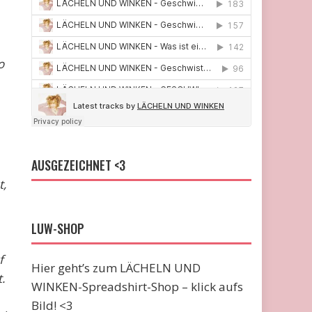
o
AUSGEZEICHNET <3
t,
LUW-SHOP
f
Hier geht’s zum LÄCHELN UND
.
WINKEN-Spreadshirt-Shop – klick aufs
Bild! <3