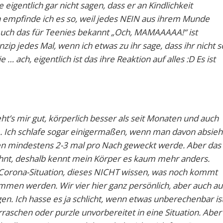
 eigentlich gar nicht sagen, dass er an Kindlichkeit
ch empfinde ich es so, weil jedes NEIN aus ihrem Munde
 Auch das für Teenies bekannt „Och, MAMAAAAA!“ ist
zip jedes Mal, wenn ich etwas zu ihr sage, dass ihr nicht s
… ach, eigentlich ist das ihre Reaktion auf alles :D Es ist
t’s mir gut, körperlich besser als seit Monaten und auch
m. Ich schlafe sogar einigermaßen, wenn man davon absieh
zen mindestens 2-3 mal pro Nach geweckt werde. Aber das
wöhnt, deshalb kennt mein Körper es kaum mehr anders.
 Corona-Situation, dieses NICHT wissen, was noch kommt
mmen werden. Wir vier hier ganz persönlich, aber auch au
n. Ich hasse es ja schlicht, wenn etwas unberechenbar ist
rraschen oder purzle unvorbereitet in eine Situation. Aber