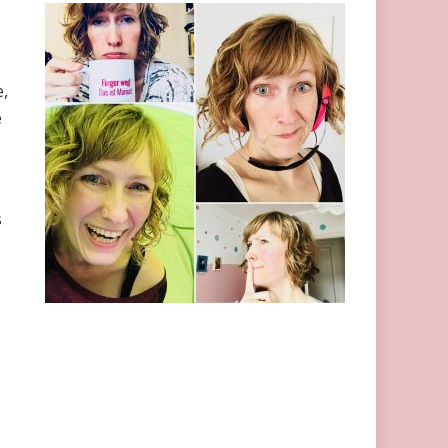
,
e
s