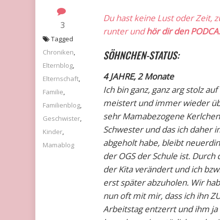
Du hast keine Lust oder Zeit, 
3
runter und
hör dir den PODCA
Tagged
Chroniken
,
SÖHNCHEN-STATUS:
Elternblog
,
4 JAHRE, 2 Monate
Elternschaft
,
Ich bin ganz, ganz arg stolz au
Familie
,
meistert und immer wieder übe
Familienblog
,
sehr Mamabezogene Kerlchen, d
Geschwister
,
Schwester und das ich daher 
Kinder
,
abgeholt habe, bleibt neuerdin
Mamablog
der OGS der Schule ist. Durch 
der Kita verändert und ich bz
erst später abzuholen. Wir hab
nun oft mit mir, dass ich ihn Z
Arbeitstag entzerrt und ihm ja 