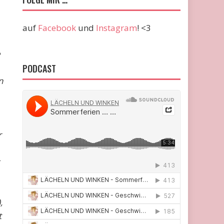
auf
Facebook
und
Instagram
! <3
e
PODCAST
n
r
,
t