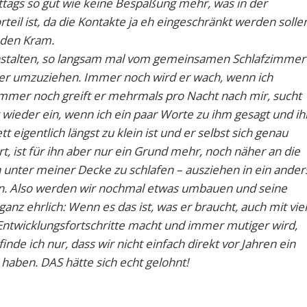
ttags so gut wie keine Bespaßung mehr, was in der
rteil ist, da die Kontakte ja eh eingeschränkt werden solle
n den Kram.
 Anstalten, so langsam mal vom gemeinsamen Schlafzimmer
er umzuziehen. Immer noch wird er wach, wenn ich
mmer noch greift er mehrmals pro Nacht nach mir, sucht
 wieder ein, wenn ich ein paar Worte zu ihm gesagt und ih
t eigentlich längst zu klein ist und er selbst sich genau
, ist für ihn aber nur ein Grund mehr, noch näher an die
unter meiner Decke zu schlafen – ausziehen in ein ander
ihn. Also werden wir nochmal etwas umbauen und seine
anz ehrlich: Wenn es das ist, was er braucht, auch mit vie
ntwicklungsfortschritte macht und immer mutiger wird,
inde ich nur, dass wir nicht einfach direkt vor Jahren ein
 haben. DAS hätte sich echt gelohnt!