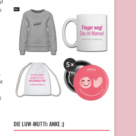
d
s
s
.
ht
t
n
DIE LUW-MUTTI: ANKE ;)