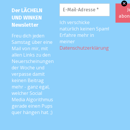
tun hatte. Von daher bin ich sehr froh
Der LÄCHELN
über mehr Schule. Beide hatten bis jetzt
UND WINKEN
das Hybrid-Model. Bin gespannt, wie
Ich verschicke
Newsletter
natürlich keinen Spam!
mein Erstklässler das findet, dass er nun
Erfahre mehr in
Freu dich jeden
auch die andere Hälfte seiner Klasse
meiner
Samstag über eine
kennenlernt.
Datenschutzerklärung
.
Mail von mir, mit
Das Ganze startet am 15. März. Erstmal
allen Links zu den
für 2 Wochen. Dann sind nämlich 2
Neuerscheinungen
der Woche und
Wochen Osterferien. Danach geht das 3.
verpasse damit
Trimester bis Anfang Juni. Dann sind
keinen Beitrag
Sommerferien.
mehr - ganz egal,
Reisen werden wir auch hier nicht
welcher Social
Media Algorithmus
können. Also nicht die USA verlassen.
gerade einen Pups
Und kommen darf auch niemand. Das
quer hängen hat. ;)
ist das was mich zunehmend traurig
macht. Ich habe meine Familie in