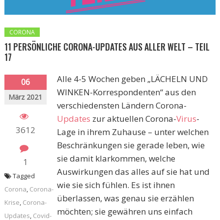
CORONA
11 PERSÖNLICHE CORONA-UPDATES AUS ALLER WELT – TEIL
17
Alle 4-5 Wochen geben „LÄCHELN UND
06
WINKEN-Korrespondenten“ aus den
März 2021
verschiedensten Ländern Corona-
Updates
zur aktuellen Corona-
Virus
-
3612
Lage in ihrem Zuhause – unter welchen
Beschränkungen sie gerade leben, wie
sie damit klarkommen, welche
1
Auswirkungen das alles auf sie hat und
Tagged
wie sie sich fühlen. Es ist ihnen
Corona
,
Corona-
überlassen, was genau sie erzählen
Krise
,
Corona-
möchten; sie gewähren uns einfach
Updates
,
Covid-