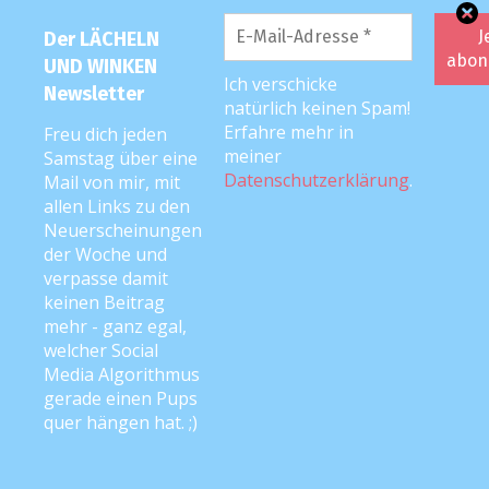
Mutter-Kind-Kur-Berichte
Der LÄCHELN
UND WINKEN
Neu
Ich verschicke
Newsletter
natürlich keinen Spam!
Rabenmutter 2.0
Erfahre mehr in
Freu dich jeden
Rezepte
meiner
Samstag über eine
Datenschutzerklärung
.
Mail von mir, mit
Schwangerschaftstagebuch
allen Links zu den
Neuerscheinungen
Spiele- und DIY-Tipps
der Woche und
verpasse damit
Tipps & Tricks
keinen Beitrag
Videos
mehr - ganz egal,
welcher Social
Werbung
Media Algorithmus
gerade einen Pups
Wochenende in Bildern
quer hängen hat. ;)
LUW-NEWSLETTER