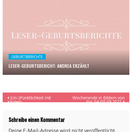
GEBURTSBERICHTE
LESER-GEBURTSBERICHT: ANDREA ERZÄHLT
Beitragsnavigation
(Un-)Pünktlichkeit mit
Wochenende in Bildern von
Ina: 04./05.09.2021
Kindern
Schreibe einen Kommentar
Deine E-Mail-Adresse wird nicht veröffentlicht.