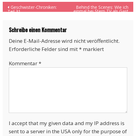
Beitragsnavigation
Geschwister-Chroniken:
Behind the Scenes: Wie ich
einmal bei Stern TV als Gast
Teil 31
in der Live-Sendung saß
Schreibe einen Kommentar
Deine E-Mail-Adresse wird nicht veröffentlicht.
Erforderliche Felder sind mit
*
markiert
Kommentar
*
I accept that my given data and my IP address is
sent to a server in the USA only for the purpose of