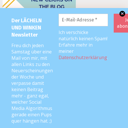
Der LÄCHELN
UND WINKEN
Ich verschicke
Newsletter
natürlich keinen Spam!
Erfahre mehr in
Freu dich jeden
meiner
Samstag über eine
Datenschutzerklärung
.
Mail von mir, mit
allen Links zu den
Neuerscheinungen
der Woche und
verpasse damit
keinen Beitrag
mehr - ganz egal,
welcher Social
Media Algorithmus
2026 editorial
|
Editorial Pro by
Mystery Themes
. Texte & Bilder
gerade einen Pups
Copyright © Anke Neckar
quer hängen hat. ;)
Kontakt
Impressum
Datenschutz
Disclaimer