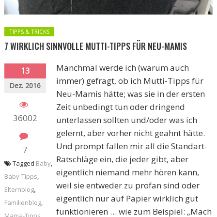
TIPPS & TRICKS
7 WIRKLICH SINNVOLLE MUTTI-TIPPS FÜR NEU-MAMIS
Manchmal werde ich (warum auch
13
immer) gefragt, ob ich Mutti-Tipps für
Dez. 2016
Neu-Mamis hätte; was sie in der ersten
Zeit unbedingt tun oder dringend
36002
unterlassen sollten und/oder was ich
gelernt, aber vorher nicht geahnt hätte.
Und prompt fallen mir all die Standart-
7
Ratschläge ein, die jeder gibt, aber
Tagged
Baby
,
eigentlich niemand mehr hören kann,
Baby-Tipps
,
weil sie entweder zu profan sind oder
Elternblog
,
eigentlich nur auf Papier wirklich gut
Familienblog
,
funktionieren … wie zum Beispiel: „Mach
Mama-Tipps
,