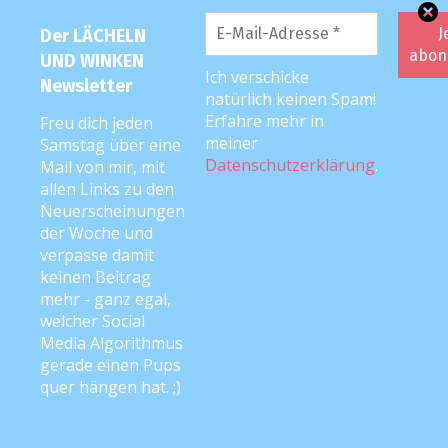
Neuerscheinungen der Woche auf dem Blog :).
Alle wichtigen Infos in Sachen Datenschutz findest
Der LÄCHELN
du in meiner
Datenschutzerklärung*
.
UND WINKEN
Ich verschicke
Newsletter
Datenschutzerklärung
*
natürlich keinen Spam!
gelesen & akzeptiert
Erfahre mehr in
Freu dich jeden
meiner
Samstag über eine
Datenschutzerklärung
.
Mail von mir, mit
allen Links zu den
Neuerscheinungen
der Woche und
FOLGE MIR …
verpasse damit
keinen Beitrag
mehr - ganz egal,
auf
Facebook
und
Instagram
! <3
welcher Social
Media Algorithmus
gerade einen Pups
PODCAST
quer hängen hat. ;)