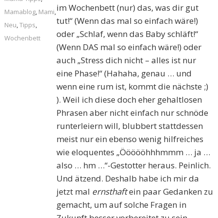
im Wochenbett (nur) das, was dir gut
Mamablog
,
Mami
,
tut!“ (Wenn das mal so einfach wäre!)
Neu
,
Tipps
,
oder „Schlaf, wenn das Baby schläft!“
Wochenbett
(Wenn DAS mal so einfach wäre!) oder
auch „Stress dich nicht – alles ist nur
eine Phase!“ (Hahaha, genau … und
wenn eine rum ist, kommt die nächste ;)
). Weil ich diese doch eher gehaltlosen
Phrasen aber nicht einfach nur schnöde
runterleiern will, blubbert stattdessen
meist nur ein ebenso wenig hilfreiches
wie eloquentes „Öööööhhhmmm … ja …
also … hm …“-Gestotter heraus. Peinlich.
Und ätzend. Deshalb habe ich mir da
jetzt mal
ernsthaft
ein paar Gedanken zu
gemacht, um auf solche Fragen in
Zukunft besser vorbereitet zu sein.