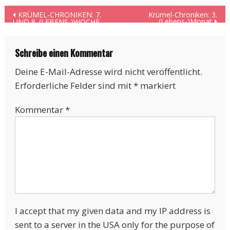
Beitragsnavigation
KRÜMEL-CHRONIKEN: 7.
Krümel-Chroniken: 3.
(Lebens-)Monat
UND 8. (LEBENS-)WOCHE
Schreibe einen Kommentar
Deine E-Mail-Adresse wird nicht veröffentlicht.
Erforderliche Felder sind mit
*
markiert
Kommentar
*
I accept that my given data and my IP address is
sent to a server in the USA only for the purpose of