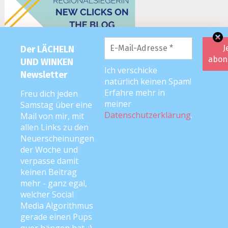
Der LÄCHELN
UND WINKEN
Ich verschicke
Newsletter
natürlich keinen Spam!
Erfahre mehr in
Freu dich jeden
meiner
Samstag über eine
Datenschutzerklärung
.
Mail von mir, mit
allen Links zu den
Neuerscheinungen
der Woche und
verpasse damit
keinen Beitrag
mehr - ganz egal,
welcher Social
Media Algorithmus
2026 editorial
|
Editorial Pro by
Mystery Themes
. Texte & Bilder
gerade einen Pups
Copyright © Anke Neckar