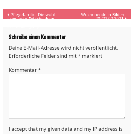
Beitragsnavigation
Pflegefamilie: Die wohl
Wochenende in Bildern:
20./21.02.2021
schwerste Entscheidung
ihres Lebens – Sarah gab
ihre Kinder „weg“.
Schreibe einen Kommentar
Deine E-Mail-Adresse wird nicht veröffentlicht.
Erforderliche Felder sind mit
*
markiert
Kommentar
*
I accept that my given data and my IP address is