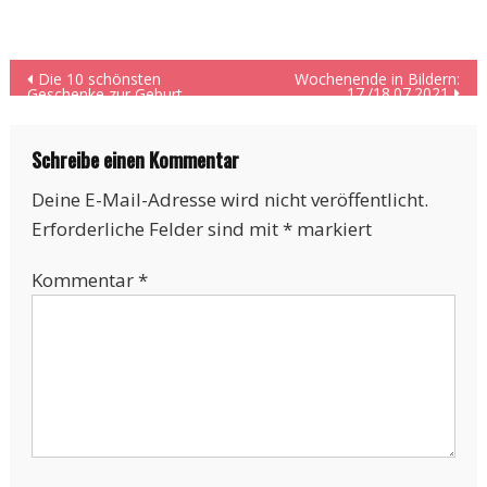
Beitragsnavigation
Die 10 schönsten
Wochenende in Bildern:
17./18.07.2021
Geschenke zur Geburt …
Schreibe einen Kommentar
Deine E-Mail-Adresse wird nicht veröffentlicht.
Erforderliche Felder sind mit
*
markiert
Kommentar
*