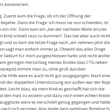
 konzentriert.
g. Zuerst kam die Frage, ob ich der Öffnung der
bejahte. Dann die Frage: ich muss sie nun schneiden, ist
a von mir. Dann kam ein „bei der nächsten Wehe drücke
m Kind schnell raus zu kommen“. Das hat aber auch nicht
t und so kam die letzte Frage nach „wir nehmen jetzt die
ation sagt man einfach immer ja. Obwohl das alles Dinge
der Geburt für mich ausgeschlossen hatte und nicht wollte
 dem geringen Herzschlag meines Kindes (das CTG neben
gepiepst) stimmt man zu, ohne groß darüber
che Hilfe wäre es auch nicht gut ausgegangen. Nach eine
und der doppelten Unterstützung von außen war der Kop
st. Leicht blau, da mein Kind es geschafft hat sich die
 den Hals zu wickeln und dazu noch einen echten Knot
Saugglocke wäre es nie schnell genug gegangen und hätt
nach sich gezogen. Also leider kein nahtloses Bonding f