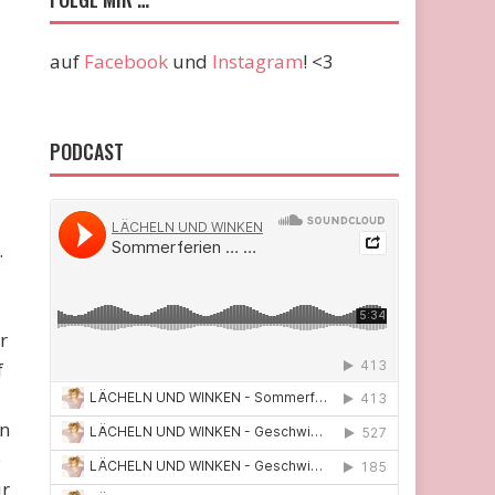
auf
Facebook
und
Instagram
! <3
PODCAST
.
r
f
en
e
ür