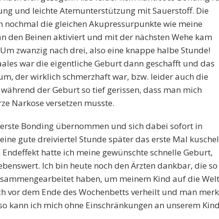
ng und leichte Atemunterstützung mit Sauerstoff. Die
 nochmal die gleichen Akupressurpunkte wie meine
 den Beinen aktiviert und mit der nächsten Wehe kam
 Um zwanzig nach drei, also eine knappe halbe Stunde!
ales war die eigentliche Geburt dann geschafft und das
um, der wirklich schmerzhaft war, bzw. leider auch die
 während der Geburt so tief gerissen, dass man mich
ze Narkose versetzen musste.
 erste Bonding übernommen und sich dabei sofort in
e eine gute dreiviertel Stunde später das erste Mal kusche
Endeffekt hatte ich meine gewünschte schnelle Geburt,
rebenswert. Ich bin heute noch den Ärzten dankbar, die so
 zusammengearbeitet haben, um meinem Kind auf die Wel
och vor dem Ende des Wochenbetts verheilt und man merk
so kann ich mich ohne Einschränkungen an unserem Kin