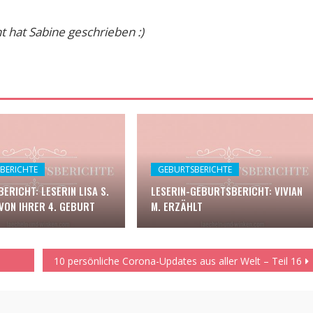
 hat Sabine geschrieben :)
BERICHTE
GEBURTSBERICHTE
ERICHT: LESERIN LISA S.
LESERIN-GEBURTSBERICHT: VIVIAN
VON IHRER 4. GEBURT
M. ERZÄHLT
10 persönliche Corona-Updates aus aller Welt – Teil 16