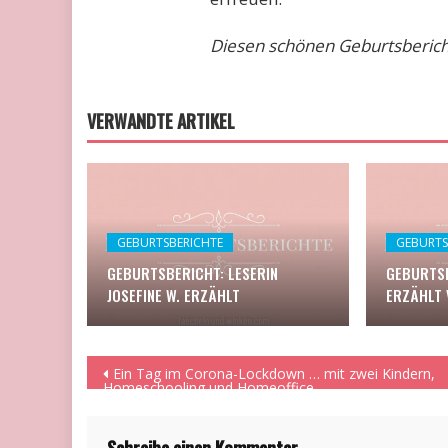
Diesen schönen Geburtsbericht
VERWANDTE ARTIKEL
GEBURTSBERICHTE
GEBURTS
GEBURTSBERICHT: LESERIN
GEBURTSB
JOSEFINE W. ERZÄHLT
ERZÄHLT 
Beitragsnavigation
Ein Tag im Corona-Lockdown … mit zwei Kindern,
Homeschooling und Homeoffice.