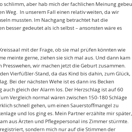
o schlimm, aber hab mich der fachlichen Meinung gebeu
n Weg. In unserem Fall einen relativ weiten, da wir
seln mussten. Im Nachgang betrachtet hat die
 besser gedeutet als ich selbst – ansonsten wäre es
Kreissaal mit der Frage, ob sie mal prüfen könnten wie
me meinte gerne, ziehen sie sich mal aus. Und dann kam
 den Presswehen, wir machen jetzt die Geburt zusammen.
en Vierfüßler-Stand, da das Kind bis dahin, zum Glück,
lag. Bei der nächsten Wehe ist es dann ins Becken
 auch gleich der Alarm los. Der Herzschlag ist auf 60
 Zum Vergleich normal wären zwischen 150-180 Schläge
irklich schnell gehen, um einen Sauerstoffmangel zu
enlage und los ging es. Mein Partner erzählte mir später,
eam aus Ärzten und Pflegepersonal ins Zimmer stürmte.
registriert, sondern mich nur auf die Stimmen der