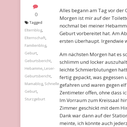
Alles begann am Tag vor der
0
Morgen ist mir auf der Toilet
Tagged
nochmal bei meiner Hebamme, 
Elternblog
,
Geburt vorbereitet hat. Am A
Elternschaft
,
ersten überhaupt. Irgendwie 
Familienblog
,
Geburt
,
Am nächsten Morgen hat es sc
Geburtsbericht
,
schlimm und locker auszuhalte
Hebamme
,
Leser-
leichte Schmierblutungen hatt
Geburtsbericht
,
fertig gepackt, was gegessen
Mamablog
,
Schnelle
gefahren und waren gegen elf
Geburt
,
Zentimeter offen, ohne dass 
Sturzgeburt
Im Vorraum zum Kreissaal hi
Zimmer geschickt mit dem Hin
Dank war dann auf der Statio
meinte, ich könnte auch jeder