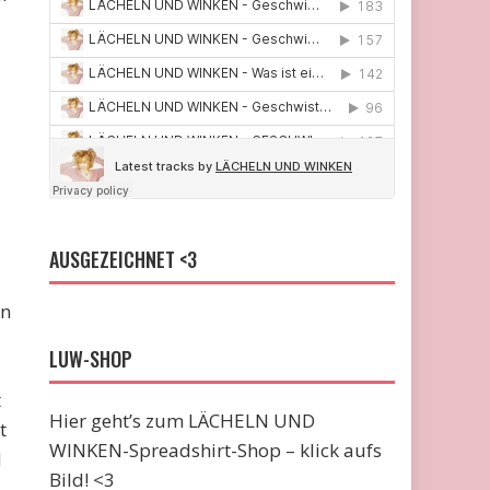
AUSGEZEICHNET <3
ln
LUW-SHOP
t
Hier geht’s zum LÄCHELN UND
t
WINKEN-Spreadshirt-Shop – klick aufs
d
Bild! <3