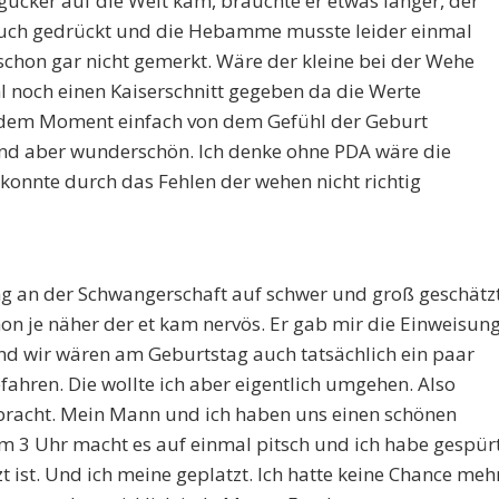
ucker auf die Welt kam, brauchte er etwas länger, der
auch gedrückt und die Hebamme musste leider einmal
schon gar nicht gemerkt. Wäre der kleine bei der Wehe
l noch einen Kaiserschnitt gegeben da die Werte
n dem Moment einfach von dem Gefühl der Geburt
end aber wunderschön. Ich denke ohne PDA wäre die
 konnte durch das Fehlen der wehen nicht richtig
g an der Schwangerschaft auf schwer und groß geschätz
n je näher der et kam nervös. Er gab mir die Einweisun
und wir wären am Geburtstag auch tatsächlich ein paar
fahren. Die wollte ich aber eigentlich umgehen. Also
bracht. Mein Mann und ich haben uns einen schönen
 3 Uhr macht es auf einmal pitsch und ich habe gespür
 ist. Und ich meine geplatzt. Ich hatte keine Chance meh