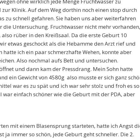
wegen ohne wirklich jede Menge Fruchtwasser zu
nd zur Klinik. Auf dem Weg dorthin noch einen stop durch
as zu schnell gefahren. Sie haben uns aber weiterfahren
r die Untersuchung. Fruchtwasser nicht mehr vorhanden
also rüber in den Kreißsaal. Da die erste Geburt 10
wir etwas geschockt als die Hebamme den Arzt rief und
hin hatte ich ein paar schmerzhafte Wehen, konnte aber
eichen. Also nochmal aufs Bett und untersuchen.
ffnet und dann kam der Pressdrang. Mein Sohn hatte
d ein Gewicht von 4580g also musste er sich ganz schö
tel war es zu spät und ich war sehr stolz und froh es so
l war einfach schöner wie die Geburt mit der PDA, aber
en mit einem Blasensprung starteten, hatte ich Angst di
st ja immer so schön, jede Geburt geht schneller. Die 2.