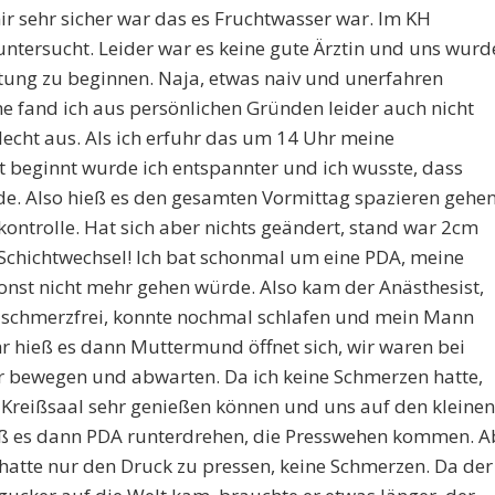
mir sehr sicher war das es Fruchtwasser war. Im KH
ersucht. Leider war es keine gute Ärztin und uns wurd
eitung zu beginnen. Naja, etwas naiv und unerfahren
 fand ich aus persönlichen Gründen leider auch nicht
hlecht aus. Als ich erfuhr das um 14 Uhr meine
beginnt wurde ich entspannter und ich wusste, dass
. Also hieß es den gesamten Vormittag spazieren gehe
trolle. Hat sich aber nichts geändert, stand war 2cm
, Schichtwechsel! Ich bat schonmal um eine PDA, meine
sonst nicht mehr gehen würde. Also kam der Anästhesist,
r schmerzfrei, konnte nochmal schlafen und mein Mann
r hieß es dann Muttermund öffnet sich, wir waren bei
 bewegen und abwarten. Da ich keine Schmerzen hatte,
Kreißsaal sehr genießen können und uns auf den kleinen
eß es dann PDA runterdrehen, die Presswehen kommen. A
hatte nur den Druck zu pressen, keine Schmerzen. Da der