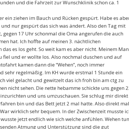
unden und die Fahrzeit zur Wunschklinik schon ca. 1
r ein ziehen im Bauch und Rücken gespürt. Habe es abe
und nur gespürt das sich was ändert. Also den Tag mit
t, gegen 17 Uhr schonmal die Oma angerufen die auch
n hat. Ich hoffte auf meinen 3. nächtlichen
 das es los geht. So weit kam es aber nicht. Meinem Ma
fiel und er wollte los. Also nochmal duschen und auf
tofahrt kamen dann die “Wehen”, noch immer
nd sehr regelmäßig. Im KH wurde erstmal 1 Stunde ein
h viel gelacht und gewitzelt das ich froh bin am ctg zu
ehen nicht sehen. Die nette hebamme schickte uns gegen 2
einzurichten und uns umzuschauen. Sie schlug mir direkt
fahren bin und das Bett jetzt 2 mal hatte. Also direkt ma
War wirklich sehr bequem. In der Zwischenzeit musste ic
usste jetzt endlich wie sich welche anfühlen. Wehen tu
assenden Atmung und Unterstützung sind die gut