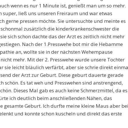
auch wenn es nur 1 Minute ist, genießt man um so mehr.
 super, ließ uns unseren Freiraum und war etwas
 ich gerne pressen möchte. Sie untersuchte und meinte es
nd schonmal zusätzlich die kinderkrankenschwester die
sie sich schon dachte das der Arzt es zeitlich nicht mehr
d gestiegen. Nach der 1.Presswehe bot mir die Hebamme
thie an, wollte sie in der nächsten Wehempause
icht mehr. Mit der 2. Presswehe wurde unsere Tochter
ie leicht bläulich verfärbt, aber sie schrie direkt einma
send der Arzt zur Geburt. Diese geburt dauerte gerade
ch schön. Es tat weh und Presswehen sind anstrengend,
chön. Dieses Mal gab es auch keine Schmerzmittel, da es
pürte ich deutlich beim anschließenden Nähen, das
e gesamte Geburt. Ich durfte meine kleine Maus aber be
lenkt und konnte schon kuscheln und direkt das erste