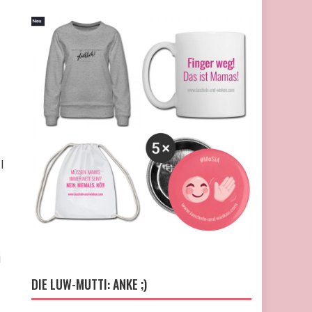
l
i
DIE LUW-MUTTI: ANKE ;)