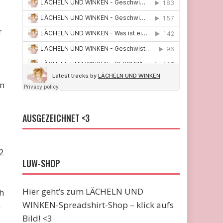
r
nn
AUSGEZEICHNET <3
2
LUW-SHOP
l
Hier geht’s zum LÄCHELN UND
h
WINKEN-Spreadshirt-Shop – klick aufs
n
Bild! <3