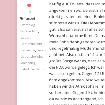
häufig auf Toilette, dass ich 
angekommen würde erstmal unt
0
direkt geraten mit einer Einl
Tagged
stimmten wir zu. Die Hebamme
Elternblog
,
gut, also sah erstmal alles sc
Familienblog
,
Wunschhebamme ihren Dienst 
Geburt
,
mein Sohn dann geboren wurde
Geburtsbericht
,
und regelmäßig Muttermundkon
Hebamme
,
Leser-
geöffnet. Also endlich 14 Uhr
Geburtsbericht
,
größte Sorge war es, dass es 
Mamablog
,
die PDA wurde gelegt. Ich wa
natürliche Geburt
was essen gehen. Gegen 17 Uh
6cm angekommen. Also weiter
haben wir die Atmosphäre im 
vorbereiten. Gegen 19 Uhr hi
da wurde es anstrengend, ich 