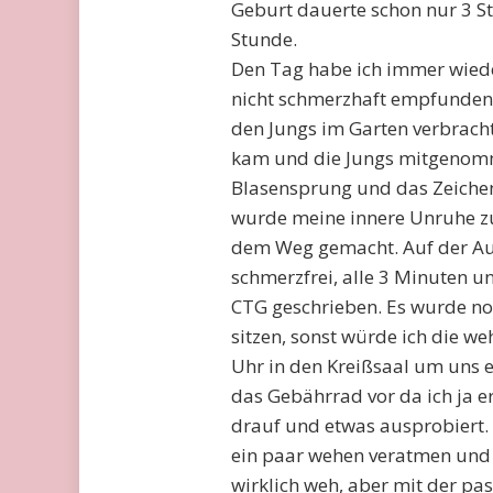
Geburt dauerte schon nur 3 St
Stunde.
Den Tag habe ich immer wiede
nicht schmerzhaft empfunden 
den Jungs im Garten verbrach
kam und die Jungs mitgenomme
Blasensprung und das Zeichen
wurde meine innere Unruhe zu 
dem Weg gemacht. Auf der Au
schmerzfrei, alle 3 Minuten u
CTG geschrieben. Es wurde noc
sitzen, sonst würde ich die w
Uhr in den Kreißsaal um uns 
das Gebährrad vor da ich ja er
drauf und etwas ausprobiert. 
ein paar wehen veratmen und w
wirklich weh, aber mit der p