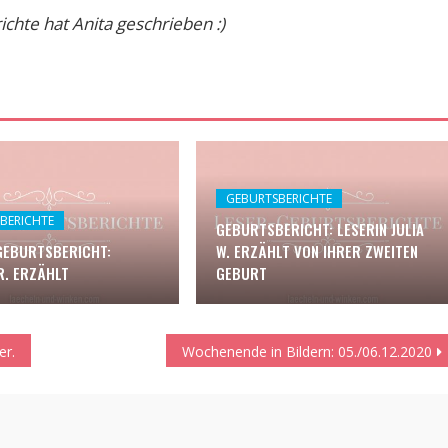
hte hat Anita geschrieben :)
GEBURTSBERICHTE
BERICHTE
GEBURTSBERICHT: LESERIN JULIA
GEBURTSBERICHT:
W. ERZÄHLT VON IHRER ZWEITEN
R. ERZÄHLT
GEBURT
er.
Wochenende in Bildern: 05./06.12.2020