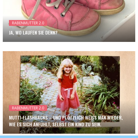
RABENMUTTER 2.0
JA, WO LAUFEN SIE DENN?
RABENMUTTER 2.0
MUTTI-FLASHBACKS – UND PLÖTZLICH WEISS MAN WIEDER, W
IE ES SICH ANFÜHLT, SELBST EIN KIND ZU SEIN.