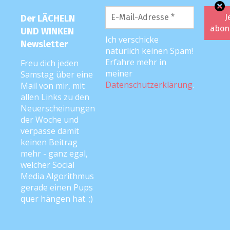
Der LÄCHELN
Beitragsnavigation
UND WINKEN
Gut gekontert!
Oh, du fröhliche …
Ich verschicke
Adventszeit mit Kleinkind!
Newsletter
natürlich keinen Spam!
Erfahre mehr in
Freu dich jeden
Schreibe einen Kommentar
meiner
Samstag über eine
Datenschutzerklärung
.
Mail von mir, mit
Deine E-Mail-Adresse wird nicht veröffentlicht.
allen Links zu den
Erforderliche Felder sind mit
*
markiert
Neuerscheinungen
der Woche und
Kommentar
*
verpasse damit
keinen Beitrag
mehr - ganz egal,
welcher Social
Media Algorithmus
gerade einen Pups
quer hängen hat. ;)
I accept that my given data and my IP address is