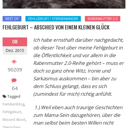
BEST OF
FEHLGEBURT / STERNENKINDER
RABENMUTTER 2.0
FEHLGEBURT – ABSCHIED VON EINEM KLEINEN GLÜCK
Ich habe ernsthaft darüber nachgedacht,
08
ob dieser Text über meine Fehlgeburt in
Dez. 2015
die Öffentlichkeit und vor allem in die
Rabenmutter 2.0-Reihe gehört – muss er
90209
doch so ganz ohne Witz, Ironie und
Sarkasmus auskommen – bin aber zu
dem Schluss gelangt, dass es sich
64
(zumindest für mich) richtig anfühlt.
Tagged
Familienblog
,
1.) Weil eben auch traurige Geschichten
Fehlgeburt
,
zum Mama-Sein dazugehören, über die
Missed Abort
,
man selbst beim besten Willen nicht
Sternchen
,