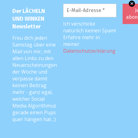
Ich für meinen Teil werde wohl vorerst
Der LÄCHELN
weiter die Strategie des Abwartens
UND WINKEN
Ich verschicke
Newsletter
fahren und dem Söhnchen doch noch
natürlich keinen Spam!
einmal Zeit geben, sich selbst
Erfahre mehr in
Freu dich jeden
abzustillen … weil ich es mir SO für uns
meiner
Samstag über eine
Datenschutzerklärung
.
Mail von mir, mit
beide wünsche. Und weil ich definitiv
allen Links zu den
noch nicht genug genervt bin, um die
Neuerscheinungen
Entscheidung zum endgültigen Abstillen
der Woche und
zu treffen und konsequent
verpasse damit
keinen Beitrag
durchzuziehen. Aber bald. Bestimmt. ;)
mehr - ganz egal,
welcher Social
Natürlich gab es noch viel mehr
Media Algorithmus
Feedback, Tipps und persönliche Abstill-
gerade einen Pups
Geschichten. Ihr findet ALLE
quer hängen hat. ;)
Kommentare unter dem Original-Post
auf der LÄCHELN UND WINKEN