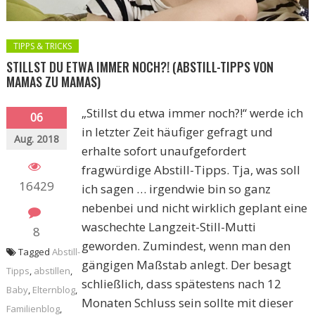
TIPPS & TRICKS
STILLST DU ETWA IMMER NOCH?! (ABSTILL-TIPPS VON
MAMAS ZU MAMAS)
„Stillst du etwa immer noch?!“ werde ich
06
in letzter Zeit häufiger gefragt und
Aug. 2018
erhalte sofort unaufgefordert
fragwürdige Abstill-Tipps. Tja, was soll
16429
ich sagen … irgendwie bin so ganz
nebenbei und nicht wirklich geplant eine
waschechte Langzeit-Still-Mutti
8
geworden. Zumindest, wenn man den
Tagged
Abstill-
gängigen Maßstab anlegt. Der besagt
Tipps
,
abstillen
,
schließlich, dass spätestens nach 12
Baby
,
Elternblog
,
Monaten Schluss sein sollte mit dieser
Familienblog
,